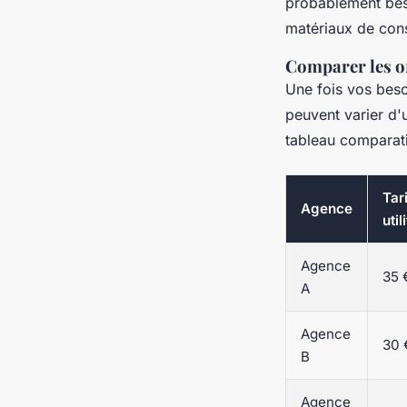
probablement beso
matériaux de const
Comparer les o
Une fois vos besoi
peuvent varier d'u
tableau comparatif
Tari
Agence
util
Agence
35 
A
Agence
30 
B
Agence