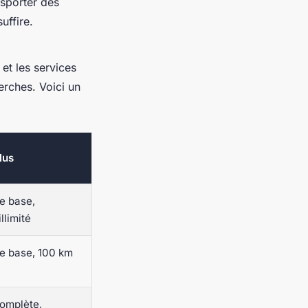
nsporter des
uffire.
 et les services
erches. Voici un
lus
e base,
llimité
e base, 100 km
omplète,