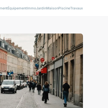
ment
Équipement
Immo
Jardin
Maison
Piscine
Travaux