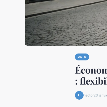
ACTU
Économi
: flexib
H
hector
23 janvi