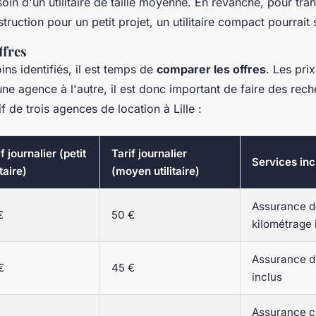
in d'un utilitaire de taille moyenne. En revanche, pour tra
ruction pour un petit projet, un utilitaire compact pourrait s
ffres
ns identifiés, il est temps de
comparer les offres
. Les prix
ne agence à l'autre, il est donc important de faire des rech
 de trois agences de location à Lille :
f journalier (petit
Tarif journalier
Services inc
itaire)
(moyen utilitaire)
Assurance d
€
50 €
kilométrage i
Assurance d
€
45 €
inclus
Assurance c