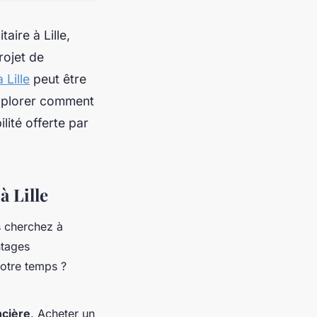
aire à Lille,
rojet de
 Lille
peut être
explorer comment
lité offerte par
à Lille
us cherchez à
ntages
votre temps ?
ncière
. Acheter un