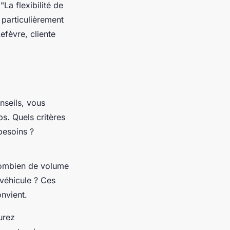
.
"La flexibilité de
 particulièrement
efèvre, cliente
onseils, vous
s. Quels critères
besoins ?
ombien de volume
véhicule ? Ces
onvient.
urez