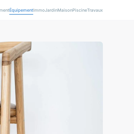
ment
Équipement
Immo
Jardin
Maison
Piscine
Travaux