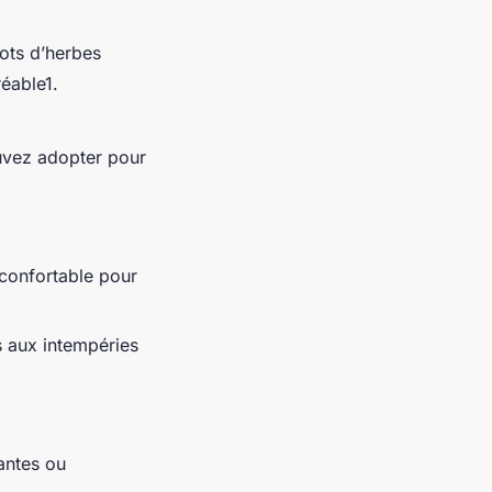
ots d’herbes
éable1.
uvez adopter pour
 confortable pour
 aux intempéries
antes ou