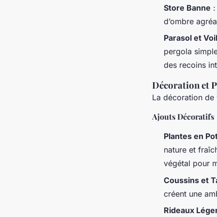
Store Banne
:
d’ombre agréab
Parasol et Vo
pergola simple
des recoins in
Décoration et 
La décoration de v
Ajouts Décoratifs
Plantes en Po
nature et fraî
végétal pour m
Coussins et T
créent une amb
Rideaux Lége