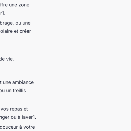
offre une zone
r1.
mbrage, ou une
olaire et créer
de vie.
nt une ambiance
 un treillis
 vos repas et
nger ou à laver1.
a douceur à votre