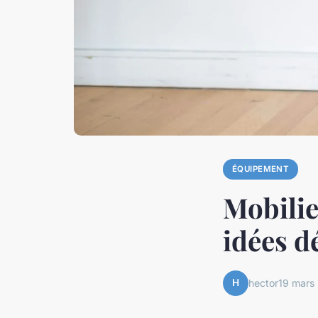
ÉQUIPEMENT
Mobilie
idées d
H
hector
19 mars