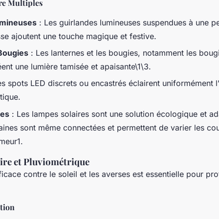
re Multiples
umineuses
: Les guirlandes lumineuses suspendues à une pe
sse ajoutent une touche magique et festive.
Bougies
: Les lanternes et les bougies, notamment les bou
éent une lumière tamisée et apaisante\1\3.
es spots LED discrets ou encastrés éclairent uniformément l
tique.
res
: Les lampes solaires sont une solution écologique et a
taines sont même connectées et permettent de varier les coul
meur1.
ire et Pluviométrique
icace contre le soleil et les averses est essentielle pour pro
tion