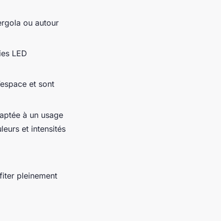
rgola ou autour
gies LED
’espace et sont
daptée à un usage
eurs et intensités
fiter pleinement