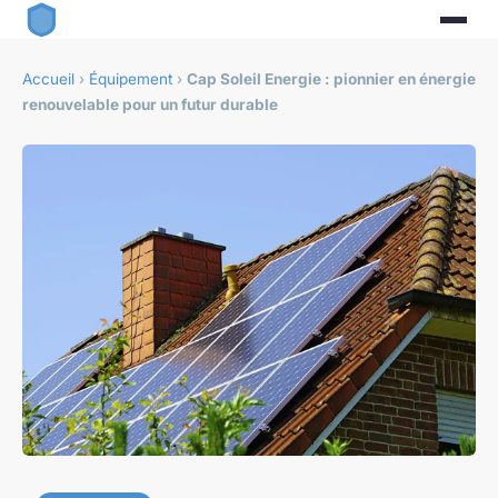
Accueil
›
Équipement
›
Cap Soleil Energie : pionnier en énergie
renouvelable pour un futur durable